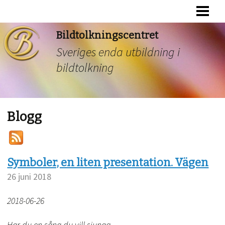
HEM
KURSER
Bildtolkningscentret
Sveriges enda utbildning i
FÖREDRAG
bildtolkning
BLI BILDTOLKAD
BLOGG
Blogg
ELEVTECKNINGAR
KONTAKTA
Symboler, en liten presentation. Vägen
26 juni 2018
2018-06-26
Har du en sång du vill sjunga.